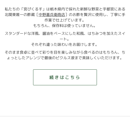
私たちの「宮ぴくるす」は栃木県内で採れた新鮮な野菜と宇都宮にある
北関東唯一の酢蔵［
中野嘉兵衛商店
］のお酢を贅沢に使用し、丁寧に手
作業で仕上げています。
もちろん、保存料は使っていません。
スタンダードな洋風、醤油をベースにした和風、はちみつを加えたスイ
ート。
それぞれ違った味わいをお届けします。
そのまま食卓に並べて彩りを目を楽しみながら食べるのはもちろん、ち
ょっとしたアレンジで最後のピクルス液まで美味しくいただけます。
続きはこちら