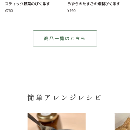
ス
う
スティック野菜のぴくるす
うずらのたまごの燻製ぴくるす
テ
ず
¥760
¥760
ィ
ら
ッ
の
ク
た
野
ま
菜
ご
商品一覧はこちら
の
の
ぴ
燻
く
製
る
ぴ
す
く
る
す
簡単アレンジレシピ