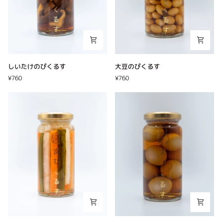
す
し
大
しいたけのぴくるす
大豆のぴくるす
い
豆
¥760
¥760
た
の
け
ぴ
の
く
ぴ
る
く
す
る
す