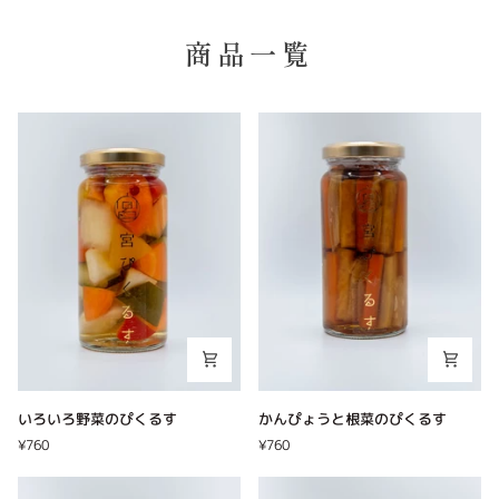
商品一覧
い
か
いろいろ野菜のぴくるす
かんぴょうと根菜のぴくるす
ろ
ん
¥760
¥760
い
ぴ
ろ
ょ
野
う