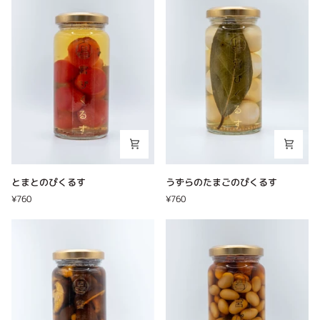
菜
と
の
根
ぴ
菜
く
の
る
ぴ
す
く
る
す
と
う
とまとのぴくるす
うずらのたまごのぴくるす
ま
ず
¥760
¥760
と
ら
の
の
ぴ
た
く
ま
る
ご
す
の
ぴ
く
る